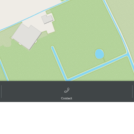
d the GIS User Community, ,
Contact