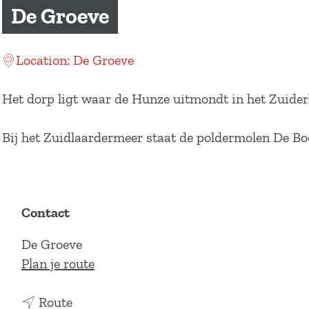
a
De Groeve
g
e
Location: De Groeve
Het dorp ligt waar de Hunze uitmondt in het Zuider
Bij het Zuidlaardermeer staat de poldermolen De Bo
Contact
De Groeve
n
Plan je route
a
n
a
Route