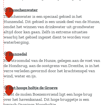
Tusschenwater
Z
2
Tusschenwater is een speciaal gebied in het
u
Hunzendal. Dit gebied is een uniek deel van de Hunze,
i
omdat het winnen van drinkwater uit grondwater
d
altijd door kan gaan. Zelfs in extreme situaties
l
waarbij het gebied ingezet dient te worden voor
waterberging.
a
a
Hunzedal
T
3
r
Het stroomdal van de Hunze, gelegen aan de voet van
u
d
de Hondsrug, aan de oostgrens van Drenthe, is in het
s
e
verre verleden gevormd door het krachtenspel van
s
r
wind, water en ijs.
c
m
h
Het hooge holtje de Groeve
H
4
e
e
Naast de molen Boezemvriend ligt een hoge brug
u
e
over het havenkanaal. Dit hoge bruggetje is een
n
n
r
typisch Gronings Hoogholtje