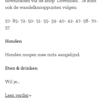
downloaden via de knop 'Download'. Je kunt
ook de wandelknooppunten volgen:
57- 85- 72- 50- 51- 55- 39- 40- 42- 47- 58- 70-
57
Honden
Honden mogen mee mits aangelijnd.
Eten & drinken
Wil je…
Lees verder