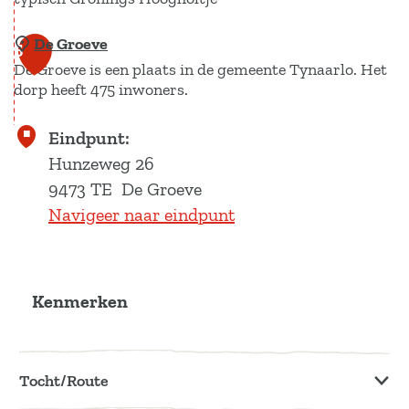
w
z
a
e
De Groeve
H
5
t
d
De Groeve is een plaats in de gemeente Tynaarlo. Het
e
e
a
dorp heeft 475 inwoners.
t
r
l
h
D
Eindpunt:
o
e
Hunzeweg 26
o
G
9473 TE
De Groeve
g
r
Navigeer naar eindpunt
e
o
h
e
o
v
l
Kenmerken
e
t
j
e
Tocht/Route
d