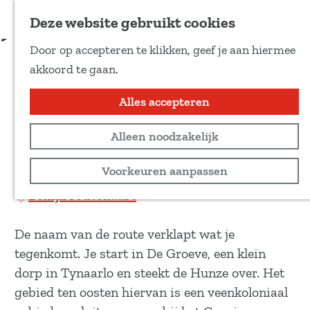
Voeg toe als favoriet
Download route
Deze website gebruikt cookies
D
Door op accepteren te klikken, geef je aan hiermee
e
De tien van Tynaarlo:
G
akkoord te gaan.
e
a
Hunze en Veen
l
n
Alles accepteren
d
a
e
Wandeltocht
Alleen noodzakelijk
a
z
r
10 km
Voorkeuren aanpassen
e
d
p
Bekijk routekaart
e
a
h
g
De naam van de route verklapt wat je
o
i
tegenkomt. Je start in De Groeve, een klein
m
n
dorp in Tynaarlo en steekt de Hunze over. Het
e
a
gebied ten oosten hiervan is een veenkoloniaal
p