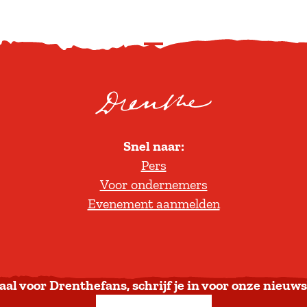
S
c
r
o
l
Snel naar:
l
Pers
t
Voor ondernemers
e
Evenement aanmelden
r
u
g
n
a
aal voor Drenthefans, schrijf je in voor onze nieuws
a