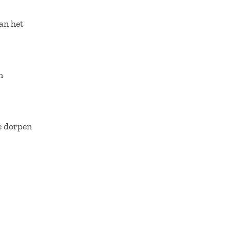
an het
n
e dorpen