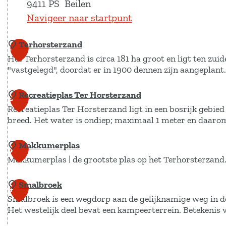
g
9411 PS
Beilen
r
Navigeer naar startpunt
o
t
Terhorsterzand
1
e
a
Het Terhorsterzand is circa 181 ha groot en ligt ten zuid
f
"vastgelegd", doordat er in 1900 dennen zijn aangeplant
b
e
Recreatieplas Ter Horsterzand
T
2
e
Recreatieplas Ter Horsterzand ligt in een bosrijk gebie
e
l
breed. Het water is ondiep; maximaal 1 meter en daarom
r
d
i
h
Makkumerplas
R
n
3
o
g
Makkumerplas | de grootste plas op het Terhorsterzand
e
r
Z
c
s
u
Smalbroek
M
4
r
i
t
Smalbroek is een wegdorp aan de gelijknamige weg in d
a
e
d
e
Het westelijk deel bevat een kampeerterrein. Betekenis 
k
e
a
r