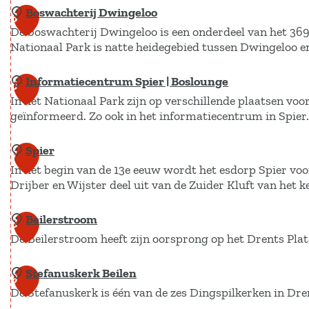
r
k
t
Boswachterij Dwingeloo
S
K
z
5
u
i
l
De boswachterij Dwingeloo is een onderdeel van het 369
m
a
m
u
e
Nationaal Park is natte heidegebied tussen Dwingeloo en
a
n
f
e
p
l
d
t
r
Informatiecentrum Spier | Boslounge
B
l
6
r
b
p
In het Nationaal Park zijn op verschillende plaatsen vo
o
a
o
r
geïnformeerd. Zo ook in het informatiecentrum in Spier.
l
u
s
s
o
t
a
w
T
e
e
Spier
I
7
s
a
e
b
k
In het begin van de 13e eeuw wordt het esdorp Spier vo
n
c
r
o
Drijber en Wijster deel uit van de Zuider Kluft van het k
f
r
h
H
o
d
t
o
Beilerstroom
S
8
j
r
e
r
De Beilerstroom heeft zijn oorsprong op het Drents Pla
p
e
m
r
s
i
a
Stefanuskerk Beilen
B
i
9
t
e
t
De Stefanuskerk is één van de zes Dingspilkerken in Dren
e
j
e
r
i