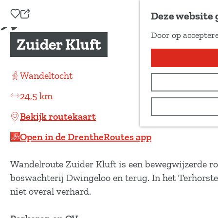
Voeg toe als favoriet
Deze website 
D
Door op acceptere
e
Zuider Kluft
G
e
a
l
n
Wandeltocht
d
a
e
24,5 km
a
z
r
Bekijk routekaart
e
d
p
Open in de DrentheRoutes app
e
a
h
g
Wandelroute Zuider Kluft is een bewegwijzerde ro
o
i
boswachterij Dwingeloo en terug. In het Terhorst
m
n
niet overal verhard.
e
a
p