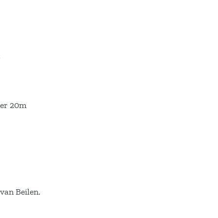
s
veer 20m
van Beilen.