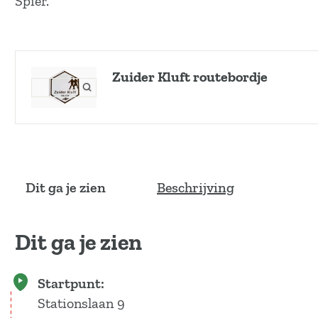
Spier.
Zuider Kluft routebordje
O
p
e
n
p
o
p
Dit ga je zien
Beschrijving
u
p
m
Dit ga je zien
e
t
v
Startpunt:
e
Stationslaan 9
r