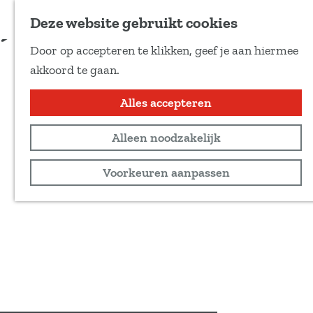
Voeg toe als favoriet
Deze website gebruikt cookies
D
Door op accepteren te klikken, geef je aan hiermee
e
G
akkoord te gaan.
e
a
l
n
Alles accepteren
d
a
e
Alleen noodzakelijk
a
z
r
Voorkeuren aanpassen
e
d
p
e
a
h
g
o
i
m
n
e
a
p