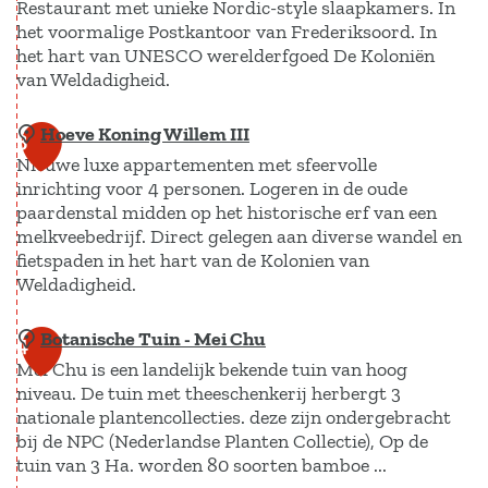
Restaurant met unieke Nordic-style slaapkamers. In
R
het voormalige Postkantoor van Frederiksoord. In
O
het hart van UNESCO werelderfgoed De Koloniën
E
van Weldadigheid.
F
Hoeve Koning Willem III
P
.
3
Nieuwe luxe appartementen met sfeervolle
O
inrichting voor 4 personen. Logeren in de oude
S
paardenstal midden op het historische erf van een
T
melkveebedrijf. Direct gelegen aan diverse wandel en
E
fietspaden in het hart van de Kolonien van
Weldadigheid.
N
|
Botanische Tuin - Mei Chu
H
4
n
Mei Chu is een landelijk bekende tuin van hoog
o
o
niveau. De tuin met theeschenkerij herbergt 3
e
r
nationale plantencollecties. deze zijn ondergebracht
v
d
bij de NPC (Nederlandse Planten Collectie), Op de
e
tuin van 3 Ha. worden 80 soorten bamboe ...
i