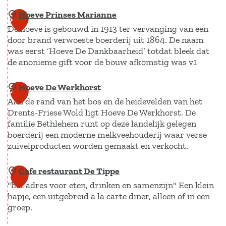
K
c
Hoeve Prinses Marianne
B
o
5
c
De hoeve is gebouwd in 1913 ter vervanging van een
o
n
u
door brand verwoeste boerderij uit 1864. De naam
t
i
i
was eerst ‘Hoeve De Dankbaarheid’ totdat bleek dat
a
n
de anonieme gift voor de bouw afkomstig was v1
s
n
g
i
i
W
Hoeve De Werkhorst
H
6
n
s
i
Aan de rand van het bos en de heidevelden van het
o
e
Drents-Friese Wold ligt Hoeve De Werkhorst. De
c
l
e
familie Bethlehem runt op deze landelijk gelegen
h
l
v
boerderij een moderne melkveehouderij waar verse
e
e
e
zuivelproducten worden gemaakt en verkocht.
T
m
P
u
Cafe restaurant De Tippe
I
H
r
7
i
"hét adres voor eten, drinken en samenzijn" Een klein
I
o
i
hapje, een uitgebreid a la carte diner, alleen of in een
n
I
e
n
groep.
-
v
s