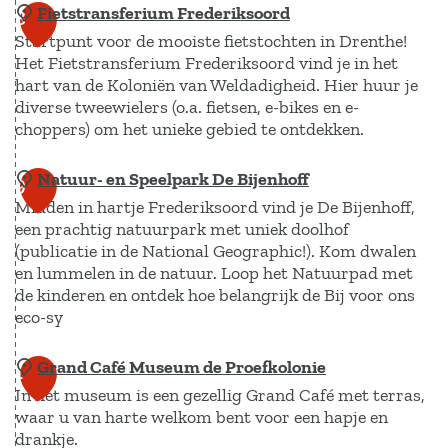
M
e
e
Fietstransferium Frederiksoord
C
8
e
D
s
Startpunt voor de mooiste fietstochten in Drenthe!
a
i
e
M
Het Fietstransferium Frederiksoord vind je in het
f
hart van de Koloniën van Weldadigheid. Hier huur je
C
W
a
e
diverse tweewielers (o.a. fietsen, e-bikes en e-
h
e
r
r
choppers) om het unieke gebied te ontdekken.
u
r
i
e
k
a
Natuur- en Speelpark De Bijenhoff
F
s
9
h
n
Midden in hartje Frederiksoord vind je De Bijenhoff,
i
t
o
een prachtig natuurpark met uniek doolhof
n
e
a
(publicatie in de National Geographic!). Kom dwalen
r
e
t
u
en lummelen in de natuur. Loop het Natuurpad met
s
s
r
de kinderen en ontdek hoe belangrijk de Bij voor ons
t
eco-sy
t
a
r
n
Grand Café Museum de Proefkolonie
N
1
a
t
In het museum is een gezellig Grand Café met terras,
a
0
n
D
waar u van harte welkom bent voor een hapje en
t
s
e
drankje.