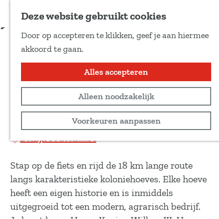
Voeg toe als favoriet
Download route
Deze website gebruikt cookies
D
Door op accepteren te klikken, geef je aan hiermee
e
Langs koloniehoeves,
G
akkoord te gaan.
e
a
akkers en lekkers
l
n
Alles accepteren
d
a
e
Recreatief
Alleen noodzakelijk
a
z
r
18 km
Voorkeuren aanpassen
e
d
p
Bekijk routekaart
e
a
h
g
Stap op de fiets en rijd de 18 km lange route
o
i
langs karakteristieke koloniehoeves. Elke hoeve
m
n
heeft een eigen historie en is inmiddels
e
a
uitgegroeid tot een modern, agrarisch bedrijf.
p