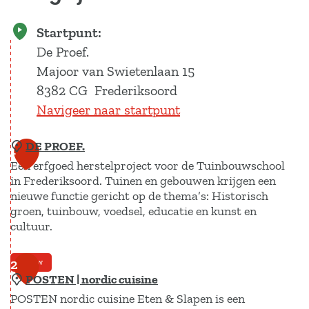
Startpunt:
De Proef.
Majoor van Swietenlaan 15
8382 CG
Frederiksoord
Navigeer naar startpunt
DE PROEF.
1
Een erfgoed herstelproject voor de Tuinbouwschool
in Frederiksoord. Tuinen en gebouwen krijgen een
nieuwe functie gericht op de thema’s: Historisch
groen, tuinbouw, voedsel, educatie en kunst en
cultuur.
D
2
Nieuw
POSTEN | nordic cuisine
E
POSTEN nordic cuisine Eten & Slapen is een
P