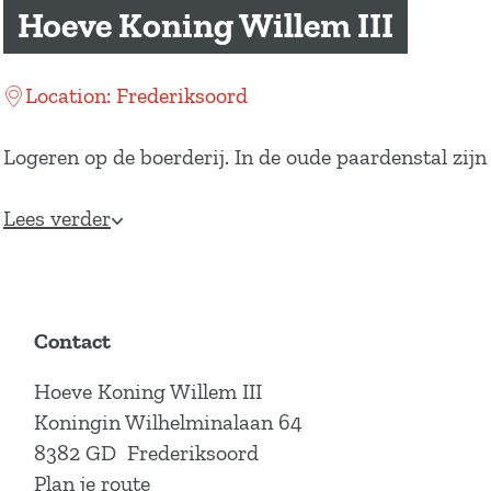
a
Hoeve Koning Willem III
g
e
Location: Frederiksoord
Logeren op de boerderij. In de oude paardenstal zij
Lees verder
Contact
Hoeve Koning Willem III
Koningin Wilhelminalaan 64
8382 GD
Frederiksoord
n
Plan je route