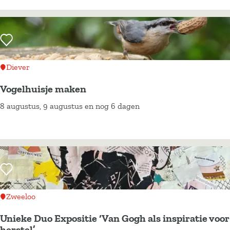
p
o
s
Voeg toe als favoriet
i
t
Diever
i
Vogelhuisje maken
e
8 augustus, 9 augustus en nog 6 dagen
A
V
u
o
k
g
j
e
e
l
Voeg toe als favoriet
N
h
i
u
Zweeloo
e
i
Unieke Duo Expositie ‘Van Gogh als inspiratie voor
n
s
herstel’