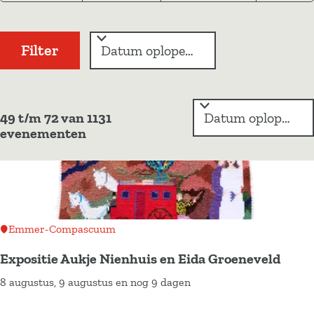
t
t
i
z
e
e
e
o
Filter
s
r
e
o
d
k
p
a
:
S
j
t
49 t/m 72 van 1131
o
evenementen
e
u
r
t
m
e
e
r
o
p
Emmer-Compascuum
:
Expositie Aukje Nienhuis en Eida Groeneveld
8 augustus, 9 augustus en nog 9 dagen
E
x