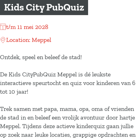
a
Kids City PubQuiz
g
e
t/m 11 mei 2028
Location: Meppel
Ontdek, speel en beleef de stad!
De Kids CityPubQuiz Meppel is dé leukste
interactieve speurtocht en quiz voor kinderen van 6
tot 10 jaar!
Trek samen met papa, mama, opa, oma of vrienden
de stad in en beleef een vrolijk avontuur door hartje
Meppel. Tijdens deze actieve kinderquiz gaan jullie
op zoek naar leuke locaties, grappige opdrachten en