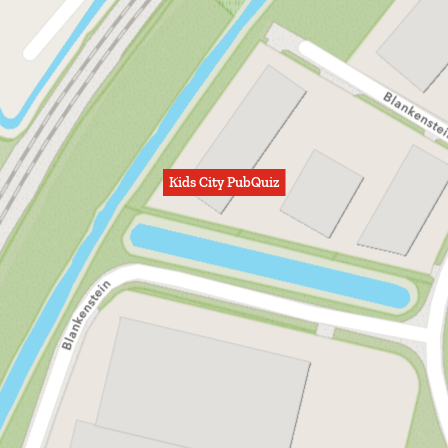
Kids City PubQuiz