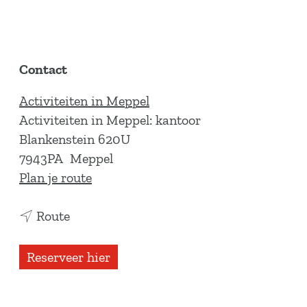
Contact
Activiteiten in Meppel
Activiteiten in Meppel: kantoor
Blankenstein 620U
7943PA
Meppel
n
Plan je route
a
n
a
Route
a
r
a
K
Reserveer hier
r
i
K
d