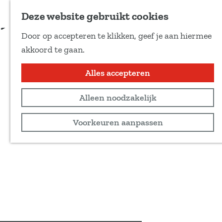
Voeg toe als favoriet
Reserveer hier
Deze website gebruikt cookies
D
Door op accepteren te klikken, geef je aan hiermee
e
G
akkoord te gaan.
e
a
l
n
Alles accepteren
d
a
e
Alleen noodzakelijk
a
z
r
Voorkeuren aanpassen
e
d
p
e
a
h
g
o
i
m
n
e
a
p