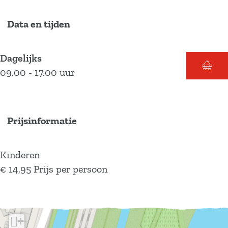
i
s
d
C
Data en tijden
s
i
C
t
Dagelijks
i
y
09.00 - 17.00 uur
t
P
y
u
P
b
u
Q
Prijsinformatie
b
u
Q
i
Kinderen
u
z
€ 14,95 Prijs per persoon
i
z
+