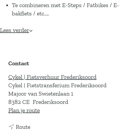
Te combineren met E-Steps / Fatbikes / E-
bakfiets / etc.…
Lees verder
Contact
Cykel | Fietsverhuur Frederiksoord
Cykel | Fietstransferium Frederiksoord
Majoor van Swietenlaan 1
8382 CE
Frederiksoord
n
Plan je route
a
n
a
Route