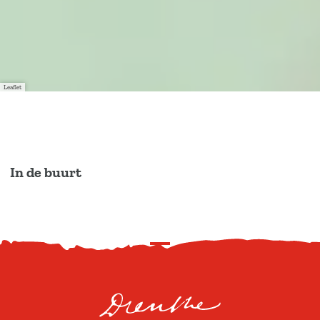
Leaflet
In de buurt
S
c
r
o