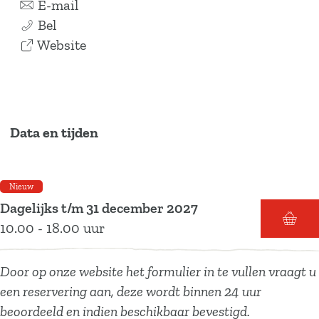
a
n
r
E-mail
F
a
a
F
Bel
a
r
a
v
a
Website
t
F
r
a
t
b
a
F
n
b
i
t
a
F
i
k
b
t
a
k
Data en tijden
e
i
b
t
e
E
k
i
b
E
-
e
k
i
-
Nieuw
t
E
e
k
t
Dagelijks t/m 31 december 2027
o
-
E
e
o
10.00 - 18.00 uur
u
t
-
E
u
r
o
t
-
r
Door op onze website het formulier in te vullen vraagt u
s
u
o
t
s
een reservering aan, deze wordt binnen 24 uur
W
r
u
o
W
beoordeeld en indien beschikbaar bevestigd.