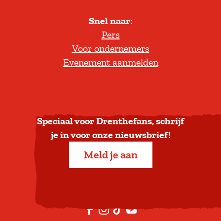
l
Snel naar:
l
Pers
t
Voor ondernemers
e
Evenement aanmelden
r
u
g
n
a
Speciaal voor Drenthefans, schrijf
a
je in voor onze nieuwsbrief!
r
Meld je aan
b
o
v
e
F
I
T
Y
n