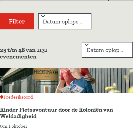
t
t
i
z
e
e
e
o
Filter
s
r
e
o
d
k
p
a
:
S
j
t
25 t/m 48 van 1131
o
evenementen
e
u
r
t
m
e
e
r
o
p
Frederiksoord
:
Kinder Fietsavontuur door de Koloniën van
Weldadigheid
t/m 1 oktober
K