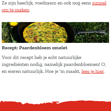
e
Ze zijn heerlijk, voedzaam en ook nog eens
simpel
t
c
om te maken
.
s
e
e
p
k
t
n
:
i
D
e
Recept: Paardenbloem omelet
r
p
R
Voor dit recept heb je echt natuurlijke
e
e
e
ingrediënten nodig, namelijk paardenbloemen! O,
n
r
c
en eieren natuurlijk. Hoe je 'm maakt,
lees je hier
.
t
t
e
s
j
p
e
e
t
b
s
:
o
S
P
e