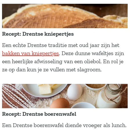
Recept: Drentse kniepertjes
R
Een echte Drentse traditie met oud jaar zijn het
e
bakken van kniepertjes
. Deze dunne wafeltjes zijn
c
een heerlijke afwisseling van een oliebol. En rol je
e
ze op dan kun je ze vullen met slagroom.
p
t
:
D
r
Recept: Drentse boerenwafel
e
R
Een Drentse boerenwafel diende vroeger als lunch.
n