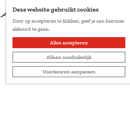
Deze website gebruikt cookies
Door op accepteren te klikken, geef je aan hiermee
G
akkoord te gaan.
a
n
Alles accepteren
a
Alleen noodzakelijk
a
r
Voorkeuren aanpassen
d
e
h
o
m
e
p