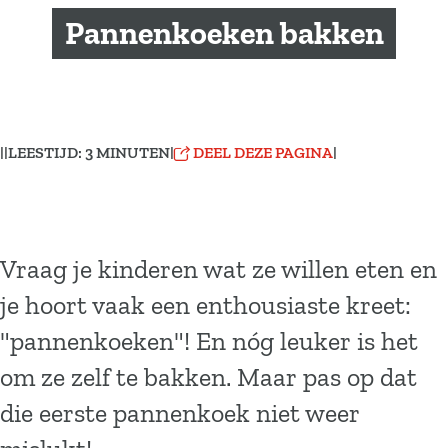
a
Pannenkoeken bakken
g
e
|
|
LEESTIJD: 3 MINUTEN
|
DEEL DEZE PAGINA
|
Vraag je kinderen wat ze willen eten en
je hoort vaak een enthousiaste kreet:
"pannenkoeken"! En nóg leuker is het
om ze zelf te bakken. Maar pas op dat
die eerste pannenkoek niet weer