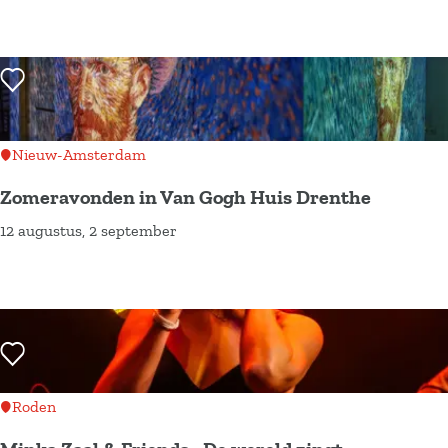
a
h
g
a
v
t
Voeg toe als favoriet
a
h
n
o
h
m
Nieuw-Amsterdam
e
e
Zomeravonden in Van Gogh Huis Drenthe
t
12 augustus, 2 september
H
Z
u
o
n
m
e
e
b
r
Voeg toe als favoriet
e
a
d
v
Roden
–
o