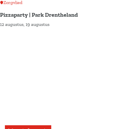
t
f
t
Zorgvlied
V
g
e
Pizzaparty | Park Drentheland
a
o
n
12 augustus, 19 augustus
n
P
e
s
G
i
d
i
o
z
g
e
Voeg toe als favoriet
g
z
i
r
h
a
Voeg toe als favoriet
d
t
,
p
s
u
e
a
i
e
r
n
n
t
e
Drenthe
v
y
n
Drentse Heidedagen
r
|
15 t/m 23 augustus
e
P
D
e
a
r