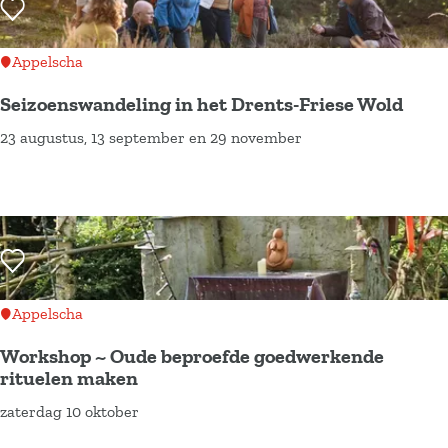
b
e
Voeg toe als favoriet
a
e
D
a
d
i
r
Appelscha
–
n
t
Seizoenswandeling in het Drents-Friese Wold
V
s
o
23 augustus, 13 september en 29 november
e
d
S
c
r
a
e
h
h
g
i
t
a
-
z
H
l
R
o
Voeg toe als favoriet
o
e
o
e
o
n
n
n
g
Appelscha
r
J
s
e
Workshop ~ Oude beproefde goedwerkende
o
a
w
v
rituelen maken
n
n
a
e
zaterdag 10 oktober
W
d
s
n
e
o