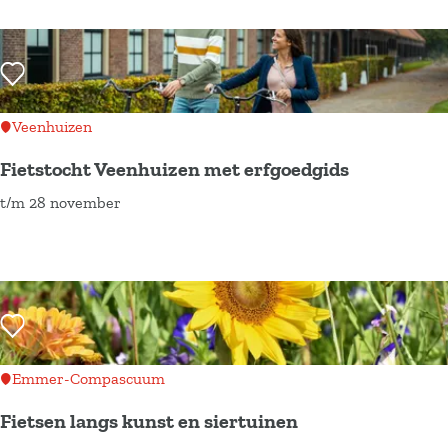
e
o
k
r
g
t
m
r
e
Voeg toe als favoriet
e
a
r
n
f
i
Veenhuizen
s
i
n
Fietstocht Veenhuizen met erfgoedgids
e
e
d
t/m 28 november
n
i
e
F
d
n
Z
i
i
h
a
e
e
e
a
t
r
t
l
s
Voeg toe als favoriet
s
D
-
t
p
r
D
o
Emmer-Compascuum
o
e
e
c
Fietsen langs kunst en siertuinen
r
n
o
h