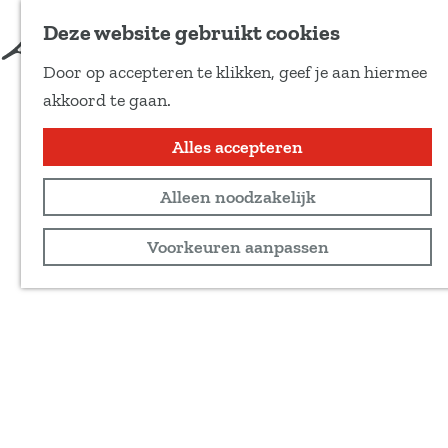
Deze website gebruikt cookies
Door op accepteren te klikken, geef je aan hiermee
G
akkoord te gaan.
a
n
Alles accepteren
a
Alleen noodzakelijk
a
r
Voorkeuren aanpassen
d
e
h
o
m
e
p