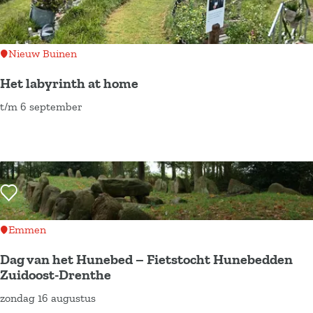
n
o
e
k
Nieuw Buinen
n
a
Het labyrinth at home
a
r
t/m 6 september
H
.
e
.
t
.
l
a
Voeg toe als favoriet
b
y
Emmen
r
Dag van het Hunebed – Fietstocht Hunebedden
i
Zuidoost-Drenthe
n
zondag 16 augustus
D
t