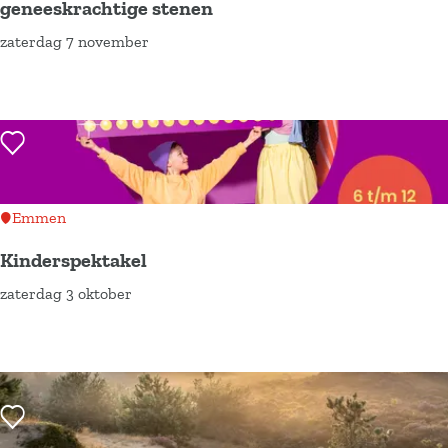
s
geneeskrachtige stenen
e
i
-
zaterdag 7 november
W
f
d
F
o
d
e
r
r
e
d
i
k
g
a
Voeg toe als favoriet
e
s
o
g
s
h
e
e
e
o
d
n
Emmen
W
p
w
|
o
Kinderspektakel
~
e
S
l
zaterdag 3 oktober
W
K
r
c
d
e
i
k
h
r
n
e
a
k
d
n
a
e
e
Voeg toe als favoriet
d
p
n
r
e
s