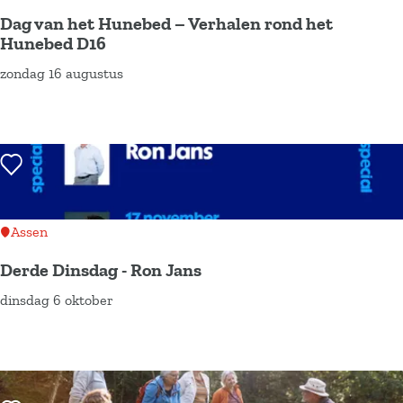
t
B
Dag van het Hunebed – Verhalen rond het
D
o
Hunebed D16
r
e
zondag 16 augustus
D
e
r
a
n
e
g
t
n
v
h
m
Voeg toe als favoriet
a
e
i
n
k
h
t
Assen
e
o
Derde Dinsdag - Ron Jans
t
c
dinsdag 6 oktober
H
D
h
u
e
t
n
r
|
e
d
V