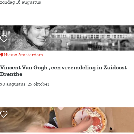
zondag 16 augustus
e
t
v
t
F
n
s
e
V
i
-
r
e
e
F
g
e
t
r
a
n
s
Voeg toe als favoriet
i
n
h
e
e
g
u
n
Nieuw Amsterdam
s
i
l
Vincent Van Gogh , een vreemdeling in Zuidoost
e
z
a
Drenthe
W
e
n
30 augustus, 25 oktober
V
o
n
g
i
l
m
s
n
d
e
k
c
t
u
Voeg toe als favoriet
e
e
n
n
r
s