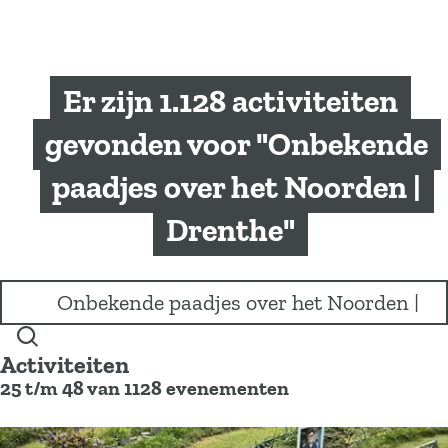
a
g
e
Er zijn 1.128 activiteiten
gevonden voor "Onbekende
paadjes over het Noorden |
Drenthe"
I
k
b
Z
e
Activiteiten
o
n
25 t/m 48 van 1128 evenementen
e
o
k
p
e
z