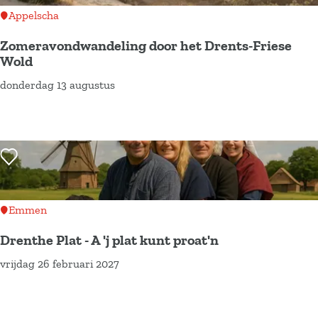
e
s
r
k
Appelscha
n
p
i
u
Zomeravondwandeling door het Drents-Friese
h
e
t
d
Wold
e
k
u
d
donderdag 13 augustus
Z
l
t
e
e
o
e
a
l
B
m
n
k
e
a
e
m
e
Voeg toe als favoriet
n
r
r
e
l
m
g
a
t
a
e
v
g
Emmen
k
r
o
e
e
v
Drenthe Plat - A 'j plat kunt proat'n
n
n
n
e
vrijdag 26 februari 2027
d
D
e
e
w
r
e
n
a
e
s