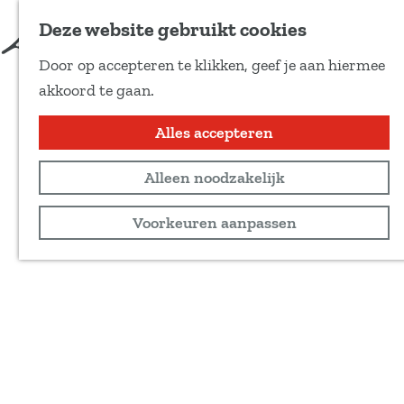
Deze website gebruikt cookies
Door op accepteren te klikken, geef je aan hiermee
G
akkoord te gaan.
a
n
Alles accepteren
a
Alleen noodzakelijk
a
r
Voorkeuren aanpassen
d
e
h
o
m
e
p