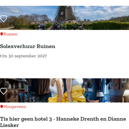
a
s
r
b
i
a
Voeg toe als favoriet
d
e
Ruinen
n
Solexverhuur Ruinen
i
t/m 30 september 2027
n
S
h
o
e
l
t
e
D
x
Voeg toe als favoriet
r
v
e
e
Hoogeveen
n
r
Tis hier geen hotel 3 - Hanneke Drenth en Dianne
t
h
Liesker