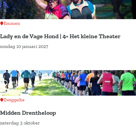
n
o
e
k
Emmen
n
a
Lady en de Vage Hond | 4+ Het kleine Theater
a
r
zondag 10 januari 2027
L
.
a
.
d
.
y
e
Voeg toe als favoriet
n
d
Zwiggelte
e
Midden Drentheloop
V
zaterdag 3 oktober
a
M
g
i