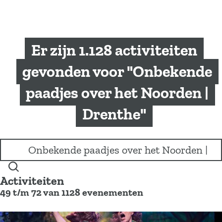
a
g
e
Er zijn 1.128 activiteiten
gevonden voor "Onbekende
paadjes over het Noorden |
Drenthe"
I
k
b
Z
e
Activiteiten
o
n
49 t/m 72 van 1128 evenementen
e
o
k
p
e
z