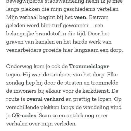
bewegwijzerde stadswandeling neem ik je mee
a
langs plekken die mijn geschiedenis vertellen.
g
Mijn verhaal begint bij het
veen
. Eeuwen
e
geleden werd hier turf gewonnen – een
belangrijke brandstof in die tijd. Door het
graven van kanalen en het harde werk van
veenarbeiders groeide hier langzaam een dorp.
Onderweg kom je ook de
Trommelslager
tegen. Hij was de tamboer van het dorp. Elke
zondag liep hij door de straten en trommelde
de inwoners bij elkaar voor de kerkdienst. De
route is
overal verhard
en prettig te lopen. Op
verschillende plekken langs de wandeling vind
je
QR-codes
. Scan ze en ontdek nog meer
verhalen over mijn verleden.