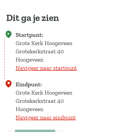
m
e
Dit ga je zien
t
v
e
Startpunt:
r
Grote Kerk Hoogeveen
g
r
Grotekerkstraat 40
o
Hoogeveen
t
Navigeer naar startpunt
e
a
f
Eindpunt:
b
Grote Kerk Hoogeveen
e
Grotekerkstraat 40
e
l
Hoogeveen
d
Navigeer naar eindpunt
i
n