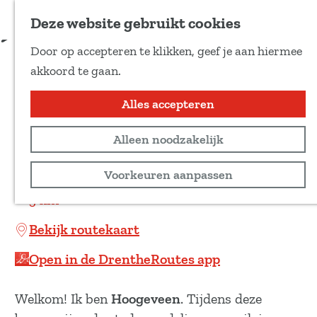
Voeg toe als favoriet
Download route
Deze website gebruikt cookies
D
Door op accepteren te klikken, geef je aan hiermee
e
Stadswandeling
G
akkoord te gaan.
e
a
Hoogeveen
l
n
Alles accepteren
d
a
e
Wandeltocht
Alleen noodzakelijk
a
z
r
Stadswandeling
Voorkeuren aanpassen
e
d
p
3 km
e
a
h
Bekijk routekaart
g
o
i
Open in de DrentheRoutes app
m
n
e
a
Welkom! Ik ben
Hoogeveen
. Tijdens deze
p