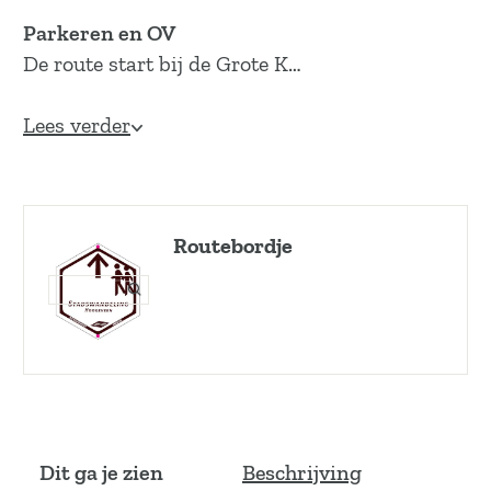
Parkeren en OV
De route start bij de Grote K…
Lees verder
Routebordje
O
p
e
n
p
o
p
u
Dit ga je zien
Beschrijving
p