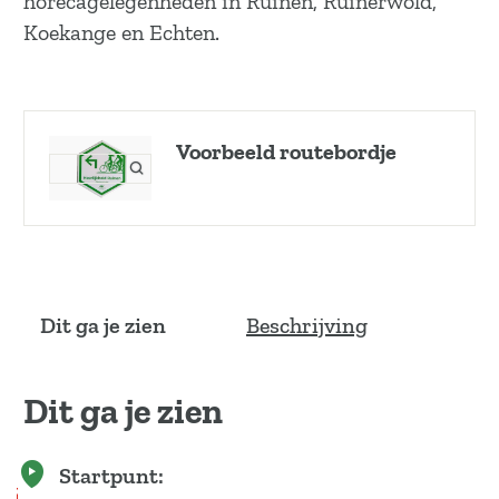
horecagelegenheden in Ruinen, Ruinerwold,
Koekange en Echten.
Voorbeeld routebordje
O
p
e
n
p
o
p
Dit ga je zien
Beschrijving
u
p
m
Dit ga je zien
e
t
v
Startpunt:
e