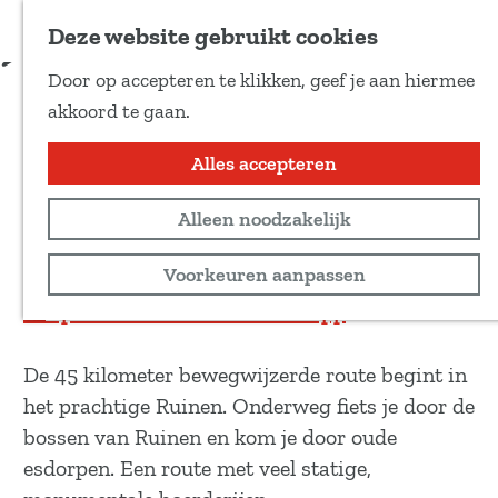
Voeg toe als favoriet
Download route
Deze website gebruikt cookies
D
Door op accepteren te klikken, geef je aan hiermee
e
Heerlijkheid Ruinenroute
G
akkoord te gaan.
e
a
l
n
Alles accepteren
Recreatief
d
a
e
45 km
Alleen noodzakelijk
a
z
r
Bekijk routekaart
Voorkeuren aanpassen
e
d
p
Open in de DrentheRoutes app
e
a
h
g
De 45 kilometer bewegwijzerde route begint in
o
i
het prachtige Ruinen. Onderweg fiets je door de
m
n
bossen van Ruinen en kom je door oude
e
a
esdorpen. Een route met veel statige,
p