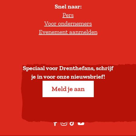
b
Snel naar:
l
e
e
Pers
t
l
Voor ondernemers
e
d
Evenement aanmelden
r
r
u
o
u
g
t
n
e
a
Speciaal voor Drenthefans, schrijf
b
o
a
je in voor onze nieuwsbrief!
r
r
d
Meld je aan
b
j
o
e
v
e
F
I
T
Y
n
a
n
i
o