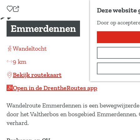
Voeg toe als favoriet
Deze website 
D
Door op acceptere
e
Emmerdennen
G
e
a
l
n
Wandeltocht
d
a
e
9 km
a
z
r
Bekijk routekaart
e
d
p
Open in de DrentheRoutes app
e
a
h
g
Wandelroute Emmerdennen is een bewegwijzerde 
o
i
door het Valtherbos en bosgebied Emmerdennen. O
m
n
verhard.
e
a
p