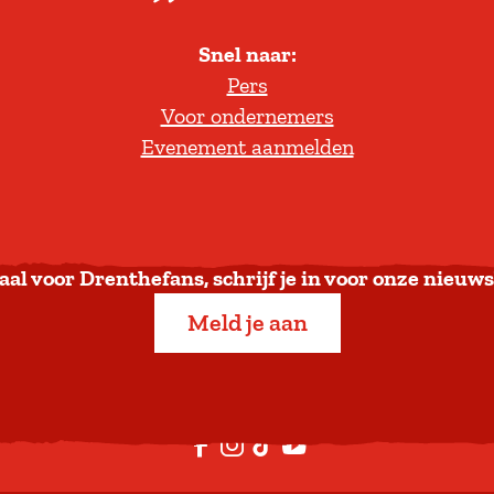
l
Snel naar:
l
Pers
t
Voor ondernemers
e
Evenement aanmelden
r
u
g
n
a
aal voor Drenthefans, schrijf je in voor onze nieuws
a
Meld je aan
r
b
o
v
F
I
T
Y
e
a
n
i
o
n