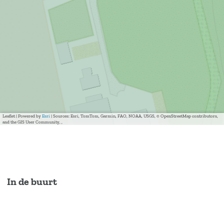
Leaflet
|
Powered by
Esri
| Sources: Esri, TomTom, Garmin, FAO, NOAA, USGS, © OpenStreetMap contributors,
and the GIS User Community, ,
In de buurt