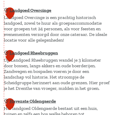
o
Landgoed Overcinge
L
e
3
Landgoed Overcinge is een prachtig historisch
a
d
landgoed, zowel te huur als groepsaccommodatie
n
W
voor groepen tot 24 personen, als voor feesten en
d
e
evenementen verzorgd door onze cateraar. De ideale
g
l
locatie voor alle gelegenheden!
o
g
Landgoed Rheebruggen
L
e
4
e
Op Landgoed Rheebruggen wandel je 3 kilometer
a
d
l
door bossen, langs akkers en oude boerderijen.
n
D
e
Zandwegen en bospaden voeren je door een
d
e
g
landschap vol historie. Het stroompje de
g
H
Scheidgruppe herinnert aan oude grenzen. Hier proef
e
je het Drenthe van vroeger, midden in het groen.
o
a
n
e
v
Havezate Oldengaerde
L
5
d
i
Het landgoed Oldengaerde bestaat uit een huis,
a
O
x
tuinen en zelfs een bos welke behoren tot