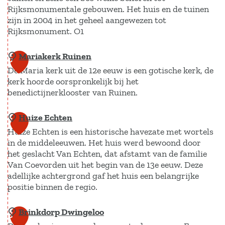
n
v
h
Rijksmonumentale gebouwen. Het huis en de tuinen
d
e
zijn in 2004 in het geheel aangewezen tot
o
g
Rijksmonument. O1
r
r
o
c
s
Mariakerk Ruinen
H
e
6
i
t
De Maria kerk uit de 12e eeuw is een gotische kerk, de
a
d
n
kerk hoorde oorspronkelijk bij het
v
R
g
benedictijnerklooster van Ruinen.
e
h
e
z
e
Huize Echten
M
7
a
e
Huize Echten is een historische havezate met wortels
a
t
b
in de middeleeuwen. Het huis werd bewoond door
r
het geslacht Van Echten, dat afstamt van de familie
e
r
i
Van Coevorden uit het begin van de 13e eeuw. Deze
O
u
a
adellijke achtergrond gaf het huis een belangrijke
l
g
positie binnen de regio.
k
d
g
e
e
Brinkdorp Dwingeloo
e
H
8
r