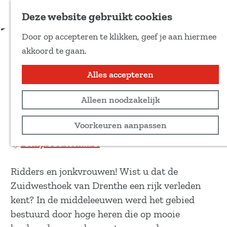
Voeg toe als favoriet
Download route
Deze website gebruikt cookies
D
Door op accepteren te klikken, geef je aan hiermee
e
Fietsbeleefroute |
G
akkoord te gaan.
e
a
Landgoederen en havezaten
l
n
Alles accepteren
d
a
e
Recreatief
Alleen noodzakelijk
a
z
r
82 km
Voorkeuren aanpassen
e
d
p
Bekijk routekaart
e
a
h
g
Ridders en jonkvrouwen! Wist u dat de
o
i
Zuidwesthoek van Drenthe een rijk verleden
m
n
kent? In de middeleeuwen werd het gebied
e
a
bestuurd door hoge heren die op mooie
p