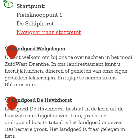
1
Startpunt:
Fietsknooppunt 1
De Schiphorst
Navigeer naar startpunt
Landgoed Welgelegen
1
U bent welkom om bij ons te overnachten in het mooi
ZuidWest Drenthe. In ons landrestaurant kunt u
heerlijk lunchen, dineren of genieten van onze eigen
gebakken lekkernijen. En kijkje te nemen in ons
Blikmuseum.
Landgoed De Havixhorst
L
2
Landgoed De Havixhorst bestaat in de kern uit de
a
havezate met bijgebouwen, tuin, gracht en
n
omliggend bos. In totaal is het landgoed ongeveer
d
100 hectare groot. Het landgoed is fraai gelegen in
g
het1