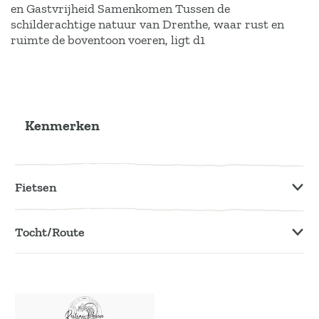
v
J
en Gastvrijheid Samenkomen Tussen de
u
e
schilderachtige natuur van Drenthe, waar rust en
f
ruimte de boventoon voeren, ligt d1
k
f
o
e
R
r
ff
e
'
i
i
e
Kenmerken
l
e
i
n
n
t
Fietsen
g
h
H
e
Tocht/Route
o
e
e
s
v
c
e
h
k