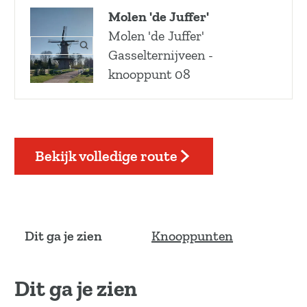
Molen 'de Juffer'
Molen 'de Juffer'
O
Gasselternijveen -
p
knooppunt 08
e
n
p
o
p
u
Bekijk volledige route
p
m
e
t
v
Dit ga je zien
Knooppunten
e
r
g
Dit ga je zien
r
o