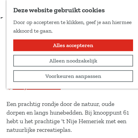
Voeg toe als favoriet
Download route
Deze website gebruikt cookies
D
Door op accepteren te klikken, geef je aan hiermee
e
Dorpen - Natuur - Historie
G
akkoord te gaan.
e
a
l
n
Alles accepteren
Recreatief
d
a
e
E-bike
Alleen noodzakelijk
a
z
r
26,9 km
Voorkeuren aanpassen
e
d
p
Bekijk routekaart
e
a
h
g
Een prachtig rondje door de natuur, oude
o
i
dorpen en langs hunebedden. Bij knooppunt 61
m
n
hebt u het prachtige 't Nije Hemeriek met een
e
a
natuurlijke recreatieplas.
p