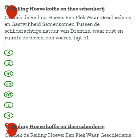
t
Reiling Hoeve koffie en thee schenkerij
1
e
Ontdek de Reiling Hoeve: Een Plek Waar Geschiedenis
a
en Gastvrijheid Samenkomen Tussen de
f
schilderachtige natuur van Drenthe, waar rust en
b
ruimte de boventoon voeren, ligt d1
e
e
l
8
R
d
e
2
i
i
n
61
g
l
43
M
i
o
07
n
l
g
1
e
n
H
8
'
o
Reiling Hoeve koffie en thee schenkerij
d
2
e
e
Ontdek de Reiling Hoeve: Een Plek Waar Geschiedenis