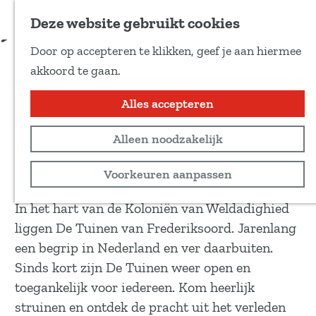
Voeg toe als favoriet
Download route
Deze website gebruikt cookies
D
Door op accepteren te klikken, geef je aan hiermee
e
Struinen door De Tuinen
G
akkoord te gaan.
e
a
l
n
Alles accepteren
Wandeltocht
d
a
e
1,5 km
Alleen noodzakelijk
a
z
r
Bekijk routekaart
Voorkeuren aanpassen
e
d
p
e
In het hart van de Koloniën van Weldadighied
a
h
liggen De Tuinen van Frederiksoord. Jarenlang
g
o
een begrip in Nederland en ver daarbuiten.
i
m
Sinds kort zijn De Tuinen weer open en
n
e
toegankelijk voor iedereen. Kom heerlijk
a
p
struinen en ontdek de pracht uit het verleden