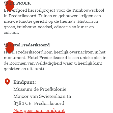
i
DE PROEF.
T
3
n
Een erfgoed herstelproject voor de Tuinbouwschool
u
e
in Frederiksoord. Tuinen en gebouwen krijgen een
i
nieuwe functie gericht op de thema’s: Historisch
n
n
groen, tuinbouw, voedsel, educatie en kunst en
v
b
cultuur.
a
o
n
Hotel Frederiksoord
D
u
4
F
Hotel FrederiksoordKom heerlijk overnachten in het
E
w
r
monument! Hotel Frederiksoord is een unieke plek in
P
s
de Koloniën van Weldadigheid waar u heerlijk kunt
e
R
c
genieten en uit kunt1
d
O
h
e
E
o
H
Eindpunt:
r
F
o
o
Museum de Proefkolonie
i
.
l
t
Majoor van Swietenlaan 1a
k
t
e
8382 CE
Frederiksoord
s
u
l
Navigeer naar eindpunt