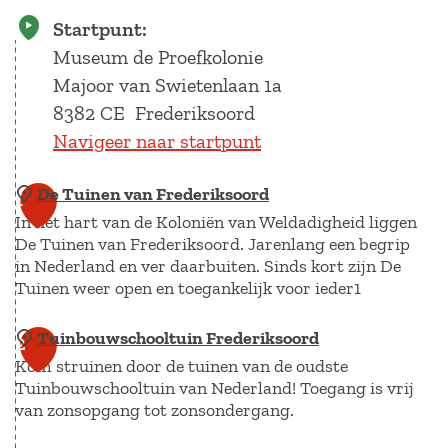
Startpunt:
Museum de Proefkolonie
Majoor van Swietenlaan 1a
8382 CE
Frederiksoord
Navigeer naar startpunt
De Tuinen van Frederiksoord
1
In het hart van de Koloniën van Weldadigheid liggen
De Tuinen van Frederiksoord. Jarenlang een begrip
in Nederland en ver daarbuiten. Sinds kort zijn De
Tuinen weer open en toegankelijk voor ieder1
Tuinbouwschooltuin Frederiksoord
D
2
Kom struinen door de tuinen van de oudste
e
Tuinbouwschooltuin van Nederland! Toegang is vrij
T
van zonsopgang tot zonsondergang.
u