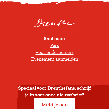
S
c
r
o
l
Snel naar:
l
Pers
t
Voor ondernemers
e
Evenement aanmelden
r
u
g
n
a
Speciaal voor Drenthefans, schrijf
a
je in voor onze nieuwsbrief!
r
Meld je aan
b