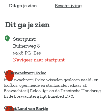
v
p
Dit ga je zien
Beschrijving
e
u
r
p
g
m
Dit ga je zien
r
e
o
t
t
v
Startpunt:
e
e
Buinerweg 8
a
r
f
g
9536 PG
Ees
b
r
Navigeer naar startpunt
e
o
e
t
Boswachterij Exloo
1
l
e
d
a
In boswachterij Exloo wisselen gesloten naald- en
i
f
loofbos, open heide en stuifzanden elkaar af.
n
b
Boswachterij Exloo ligt op de Drentsche Hondsrug.
g
e
In de boswachterij ligt hunebed D30.
M
e
T
l
Het Land van Bartje
B
2