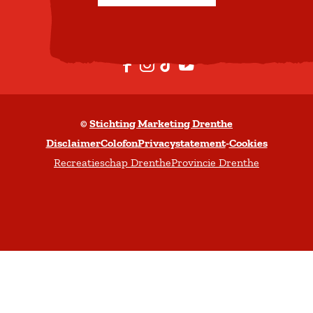
o
v
e
F
I
T
Y
n
a
n
i
o
c
s
k
u
©
Stichting Marketing Drenthe
e
t
T
t
Disclaimer
Colofon
Privacystatement
-
Cookies
b
a
o
u
Recreatieschap Drenthe
Provincie Drenthe
o
g
k
b
o
r
e
k
a
m