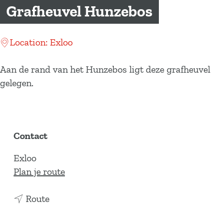
a
Grafheuvel Hunzebos
g
e
Location: Exloo
Aan de rand van het Hunzebos ligt deze grafheuvel
gelegen.
Contact
Exloo
n
Plan je route
a
n
a
Route
a
r