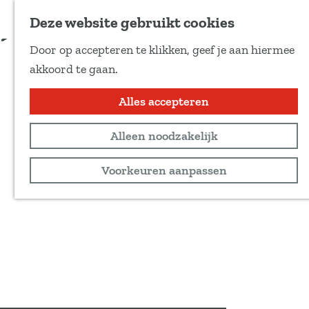
Voeg toe als favoriet
Deze website gebruikt cookies
D
Door op accepteren te klikken, geef je aan hiermee
e
G
akkoord te gaan.
e
a
l
n
Alles accepteren
d
a
e
Alleen noodzakelijk
a
z
r
Voorkeuren aanpassen
e
d
p
e
a
h
g
o
i
m
n
e
a
p