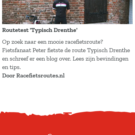
n
t
e
E
s
n
m
e
t
m
i
h
Routetest 'Typisch Drenthe'
e
n
e
R
Op zoek naar een mooie racefietsroute?
n
D
o
Fietsfanaat Peter fietste de route Typisch Drenthe
r
u
en schreef er een blog over. Lees zijn bevindingen
e
t
en tips.
n
e
Door Racefietsroutes.nl
t
t
h
e
e
s
t
S
'
c
T
r
y