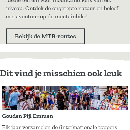
ideale terrein voor mountainbikers van elk
niveau. Ontdek de ongerepte natuur en beleef
een avontuur op de moutainbike!
Bekijk de MTB-routes
Dit vind je misschien ook leuk
Gouden Pijl Emmen
G
Elk jaar verzamelen de (inter)nationale toppers