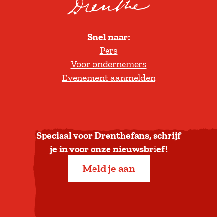
o
p
l
i
Snel naar:
l
s
Pers
t
c
Voor ondernemers
e
h
Evenement aanmelden
r
D
u
r
g
e
n
n
a
t
Speciaal voor Drenthefans, schrijf
a
h
je in voor onze nieuwsbrief!
r
e
Meld je aan
b
'
o
v
e