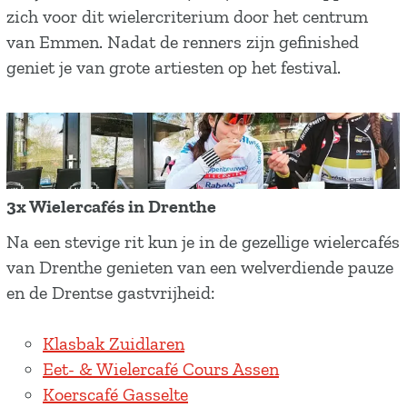
o
zich voor dit wielercriterium door het centrum
u
van Emmen. Nadat de renners zijn gefinished
d
geniet je van grote artiesten op het festival.
e
n
P
i
j
3x Wielercafés in Drenthe
l
Na een stevige rit kun je in de gezellige wielercafés
E
van Drenthe genieten van een welverdiende pauze
m
en de Drentse gastvrijheid:
m
e
Klasbak Zuidlaren
n
Eet- & Wielercafé Cours Assen
Koerscafé Gasselte