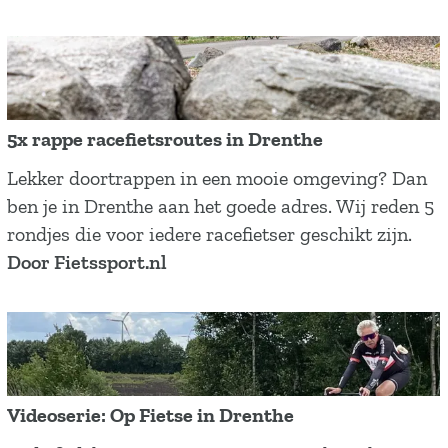
5x rappe racefietsroutes in Drenthe
5
Lekker doortrappen in een mooie omgeving? Dan
x
ben je in Drenthe aan het goede adres. Wij reden 5
r
rondjes die voor iedere racefietser geschikt zijn.
a
Door Fietssport.nl
p
p
e
r
a
Videoserie: Op Fietse in Drenthe
c