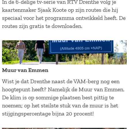
V
In de 6-delige tv-serie van RTV Drenthe volg je
e
i
kaartenmaker Sjaak Koote op zijn routes die hij
f
d
speciaal voor het programma ontwikkeld heeft. De
i
e
routes zijn gratis te downloaden.
e
o
t
s
s
e
r
r
o
i
u
Muur van Emmen
e
t
M
Wist je dat Drenthe naast de VAM-berg nog een
:
e
u
hoogtepunt heeft? Namelijk de Muur van Emmen.
O
s
u
De klim is op sommige plaatsen best pittig te
p
i
r
noemen; op het steilste stuk van de muur is het
F
n
v
stijgingspercentage bijna 20 procent!
i
D
a
e
r