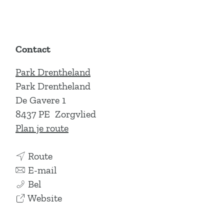
Contact
Park Drentheland
Park Drentheland
De Gavere 1
8437 PE
Zorgvlied
n
Plan je route
a
n
a
Route
a
n
r
E-mail
L
a
a
L
Bel
i
r
a
v
i
Website
v
L
r
a
v