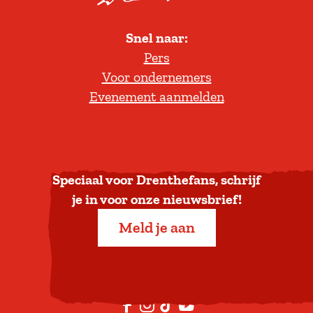
o
l
Snel naar:
l
Pers
t
Voor ondernemers
e
Evenement aanmelden
r
u
g
n
a
Speciaal voor Drenthefans, schrijf
a
je in voor onze nieuwsbrief!
r
Meld je aan
b
o
v
e