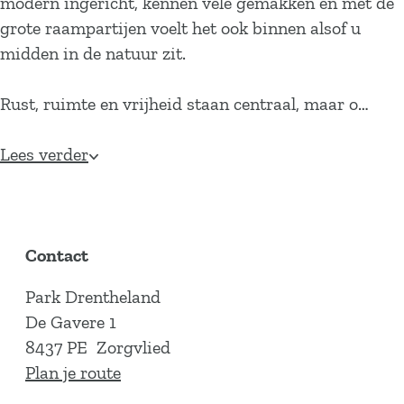
modern ingericht, kennen vele gemakken en met de
grote raampartijen voelt het ook binnen alsof u
midden in de natuur zit.
Rust, ruimte en vrijheid staan centraal, maar o…
Lees verder
Contact
Park Drentheland
De Gavere 1
8437 PE
Zorgvlied
n
Plan je route
a