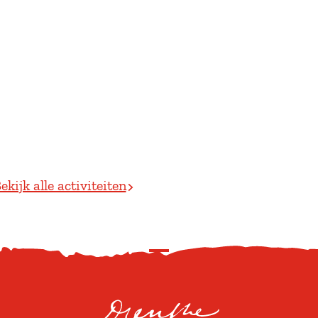
ekijk alle activiteiten
S
c
r