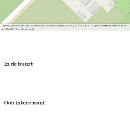
Leaflet
|
Powered by
Esri
| Sources: Esri, TomTom, Garmin, FAO, NOAA, USGS, © OpenStreetMap contributors,
and the GIS User Community, ,
In de buurt
Ook interessant