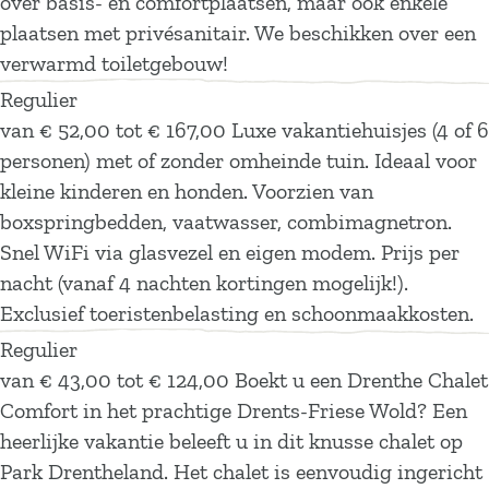
over basis- en comfortplaatsen, maar ook enkele
k
r
d
a
l
e
d
plaatsen met privésanitair. We beschikken over een
D
k
n
a
l
verwarmd toiletgebouw!
r
D
d
n
a
Regulier
e
r
d
n
van € 52,00 tot € 167,00 Luxe vakantiehuisjes (4 of 6
n
e
d
personen) met of zonder omheinde tuin. Ideaal voor
t
n
kleine kinderen en honden. Voorzien van
h
t
boxspringbedden, vaatwasser, combimagnetron.
e
h
Snel WiFi via glasvezel en eigen modem. Prijs per
l
e
nacht (vanaf 4 nachten kortingen mogelijk!).
a
l
Exclusief toeristenbelasting en schoonmaakkosten.
n
a
Regulier
d
n
van € 43,00 tot € 124,00 Boekt u een Drenthe Chalet
d
Comfort in het prachtige Drents-Friese Wold? Een
heerlijke vakantie beleeft u in dit knusse chalet op
Park Drentheland. Het chalet is eenvoudig ingericht