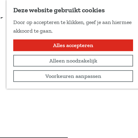
Voeg toe als favoriet
Tickets
Deze website gebruikt cookies
D
Door op accepteren te klikken, geef je aan hiermee
e
G
akkoord te gaan.
e
a
l
n
Alles accepteren
d
a
e
Alleen noodzakelijk
a
z
r
Voorkeuren aanpassen
e
d
p
e
a
h
g
o
i
m
n
e
a
p