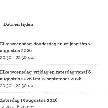
u
Y
s
A
u
L
o
Y
s
L
i
u
o
Y
i
k
L
u
o
k
Data en tijden
e
i
L
u
e
I
k
i
L
I
t
e
k
i
t
Elke woensdag, donderdag en vrijdag t/m 7
I
e
k
augustus 2026
t
I
e
20.30 - 22.30 uur
t
I
t
Elke woensdag, vrijdag en zaterdag vanaf 8
augustus 2026 t/m 12 september 2026
20.30 - 22.30 uur
Zaterdag 15 augustus 2026
14.30 - 16.30 uur