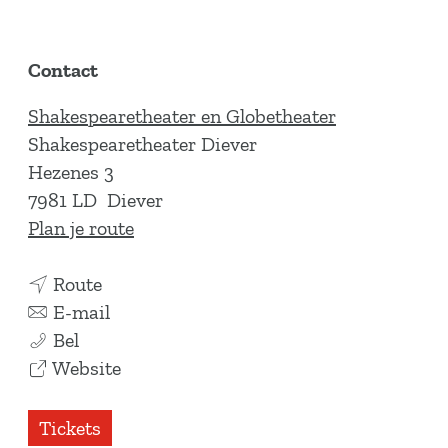
Contact
Shakespearetheater en Globetheater
Shakespearetheater Diever
Hezenes 3
7981 LD
Diever
n
Plan je route
a
n
a
Route
a
n
r
E-mail
A
a
a
A
Bel
s
r
a
v
s
Website
Y
A
r
a
Y
o
s
A
n
o
Tickets