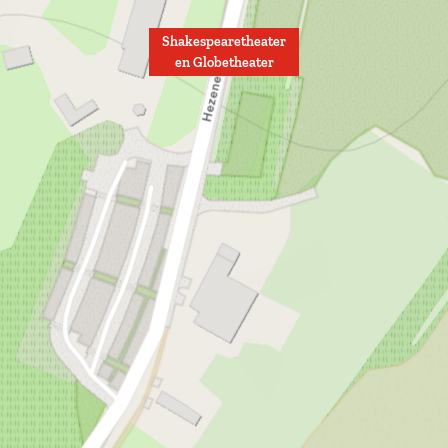
e
t
r
e
Shakespearetheater
r
en Globetheater