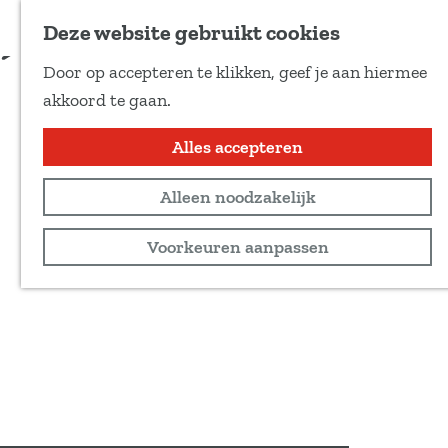
Voeg toe als favoriet
Deze website gebruikt cookies
D
Door op accepteren te klikken, geef je aan hiermee
e
G
akkoord te gaan.
e
a
l
n
Alles accepteren
d
a
e
Alleen noodzakelijk
a
z
r
Voorkeuren aanpassen
e
d
p
e
a
h
g
o
i
m
n
e
a
p