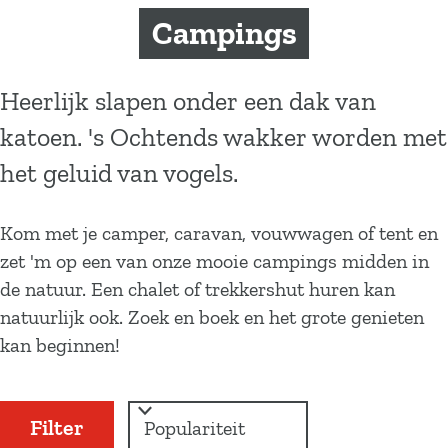
a
Campings
g
e
Heerlijk slapen onder een dak van
katoen. 's Ochtends wakker worden met
het geluid van vogels.
Kom met je camper, caravan, vouwwagen of tent en
zet 'm op een van onze mooie campings midden in
de natuur. Een chalet of trekkershut huren kan
natuurlijk ook. Zoek en boek en het grote genieten
kan beginnen!
W
S
Filter
a
o