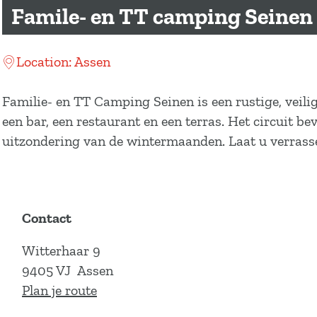
a
Famile- en TT camping Seinen
g
e
Location: Assen
Familie- en TT Camping Seinen is een rustige, veili
een bar, een restaurant en een terras. Het circuit b
uitzondering van de wintermaanden. Laat u verras
Contact
Witterhaar 9
9405 VJ
Assen
n
Plan je route
a