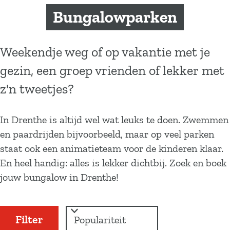
a
Bungalowparken
g
e
Weekendje weg of op vakantie met je
gezin, een groep vrienden of lekker met
z'n tweetjes?
In Drenthe is altijd wel wat leuks te doen. Zwemmen
en paardrijden bijvoorbeeld, maar op veel parken
staat ook een animatieteam voor de kinderen klaar.
En heel handig: alles is lekker dichtbij. Zoek en boek
jouw bungalow in Drenthe!
W
S
Filter
a
o