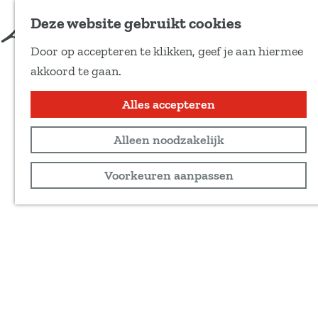
Deze website gebruikt cookies
Door op accepteren te klikken, geef je aan hiermee
G
akkoord te gaan.
a
n
Alles accepteren
a
Alleen noodzakelijk
a
r
Voorkeuren aanpassen
d
e
h
o
m
e
p