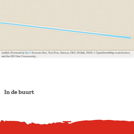
Leaflet
|
Powered by
Esri
| Sources: Esri, TomTom, Garmin, FAO, NOAA, USGS, © OpenStreetMap contributors,
and the GIS User Community, ,
In de buurt
S
c