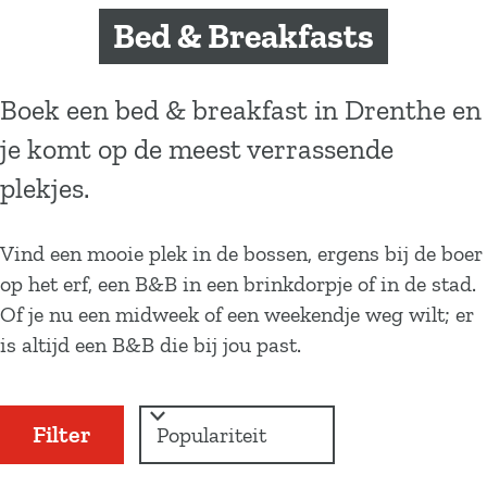
a
Bed & Breakfasts
g
e
Boek een bed & breakfast in Drenthe en
je komt op de meest verrassende
plekjes.
Vind een mooie plek in de bossen, ergens bij de boer
op het erf, een B&B in een brinkdorpje of in de stad.
Of je nu een midweek of een weekendje weg wilt; er
is altijd een B&B die bij jou past.
W
S
Filter
a
o
r
t