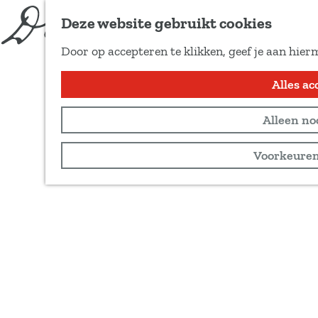
Deze website gebruikt cookies
Door op accepteren te klikken, geef je aan hier
G
Alles ac
a
n
Alleen no
a
a
Voorkeuren
r
d
e
h
o
m
e
p