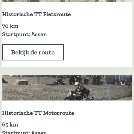
Historische TT Fietsroute
H
70 km
i
Startpunt: Assen
s
t
Bekijk de route
o
r
i
s
c
h
e
Historische TT Motorroute
T
H
65 km
T
i
Startpunt: Assen