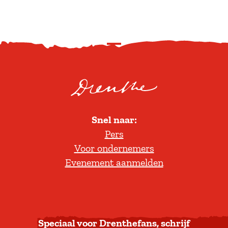
S
c
r
o
l
Snel naar:
l
Pers
t
Voor ondernemers
e
Evenement aanmelden
r
u
g
n
a
Speciaal voor Drenthefans, schrijf