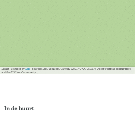
Leaflet
|
Powered by
Esri
| Sources: Esri, TomTom, Garmin, FAO, NOAA, USGS, © OpenStreetMap contributors,
and the GIS User Community, ,
In de buurt