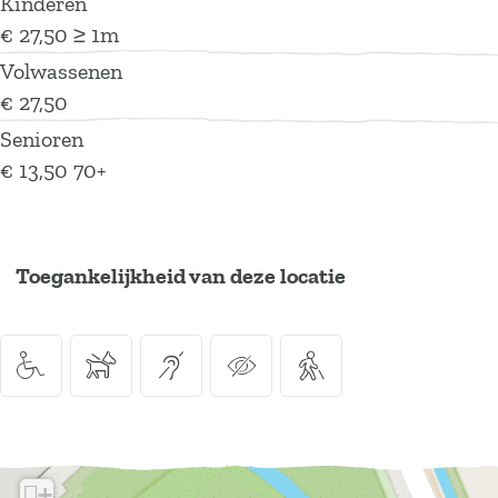
Kinderen
C
r
d
n
e
d
€ 27,50 ≥ 1m
o
C
e
n
e
Volwassenen
e
o
n
n
€ 27,50
v
e
Senioren
o
v
€ 13,50 70+
r
o
d
r
e
d
n
e
Toegankelijkheid van deze locatie
n
+