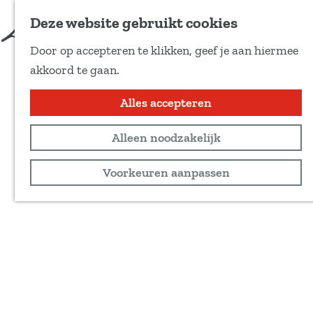
Deze website gebruikt cookies
Door op accepteren te klikken, geef je aan hiermee
G
akkoord te gaan.
a
n
Alles accepteren
a
Alleen noodzakelijk
a
r
Voorkeuren aanpassen
d
e
h
o
m
e
p