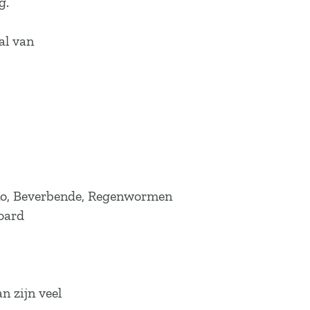
g.
tal van
Uno, Beverbende, Regenwormen
board
n zijn veel