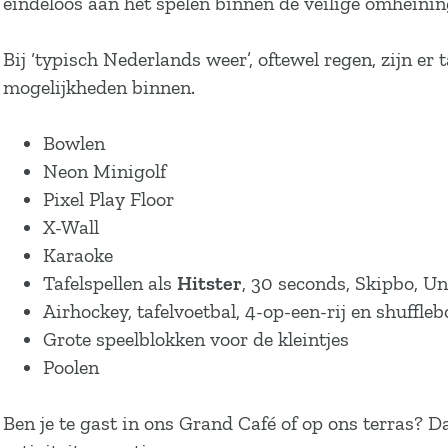
eindeloos aan het spelen binnen de veilige omheinin
Bij ‘typisch Nederlands weer’, oftewel regen, zijn er 
mogelijkheden binnen.
Bowlen
Neon Minigolf
Pixel Play Floor
X-Wall
Karaoke
Tafelspellen als
Hitster
, 30 seconds, Skipbo, 
Airhockey, tafelvoetbal, 4-op-een-rij en shuffle
Grote speelblokken voor de kleintjes
Poolen
Ben je te gast in ons Grand Café of op ons terras? Da