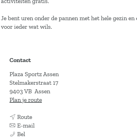
activiteiten gratis.
Je bent uren onder de pannen met het hele gezin en e
voor ieder wat wils.
Contact
Plaza Sportz Assen
Stelmakerstraat 17
9403 VB
Assen
n
Plan je route
a
n
a
Route
a
n
r
E-mail
P
a
a
P
Bel