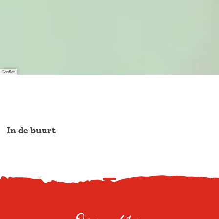
Leaflet
In de buurt
S
c
r