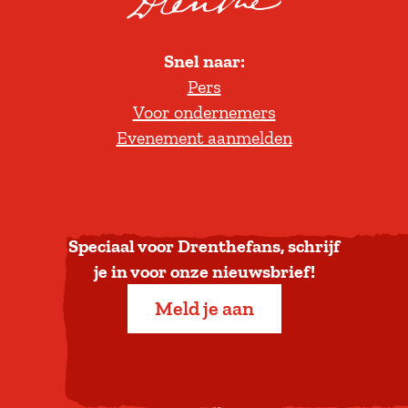
o
l
Snel naar:
l
Pers
t
Voor ondernemers
e
Evenement aanmelden
r
u
g
n
a
Speciaal voor Drenthefans, schrijf
a
je in voor onze nieuwsbrief!
r
Meld je aan
b
o
v
e