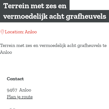
a
Terrein met zes en
g
vermoedelijk acht grafheuvels
e
Location: Anloo
Terrein met zes en vermoedelijk acht grafheuvels te
Anloo
Contact
9467
Anloo
n
Plan je route
a