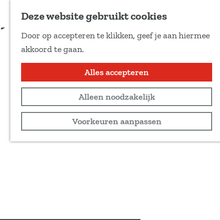
Voeg toe als favoriet
Deze website gebruikt cookies
D
Door op accepteren te klikken, geef je aan hiermee
e
G
akkoord te gaan.
e
a
l
n
Alles accepteren
d
a
e
Alleen noodzakelijk
a
z
r
Voorkeuren aanpassen
e
d
p
e
a
h
g
o
i
m
n
e
a
p