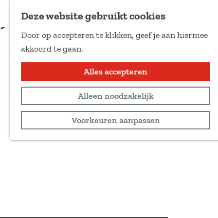
Voeg toe als favoriet
Reserveren
Deze website gebruikt cookies
D
Door op accepteren te klikken, geef je aan hiermee
e
G
akkoord te gaan.
e
a
l
n
Alles accepteren
d
a
e
Alleen noodzakelijk
a
z
r
Voorkeuren aanpassen
e
d
p
e
a
h
g
o
i
m
n
e
a
p