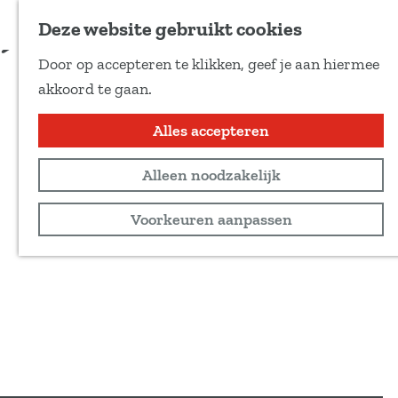
Voeg toe als favoriet
Meer informatie
Deze website gebruikt cookies
D
Door op accepteren te klikken, geef je aan hiermee
e
G
akkoord te gaan.
e
a
l
n
Alles accepteren
d
a
e
Alleen noodzakelijk
a
z
r
Voorkeuren aanpassen
e
d
p
e
a
h
g
o
i
m
n
e
a
p