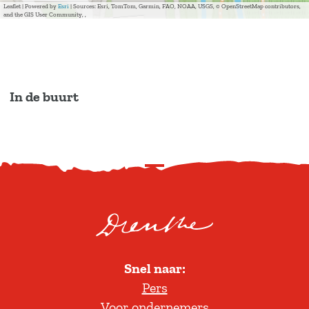
Leaflet
|
Powered by
Esri
| Sources: Esri, TomTom, Garmin, FAO, NOAA, USGS, © OpenStreetMap contributors,
and the GIS User Community, ,
In de buurt
S
c
r
o
l
Snel naar:
l
Pers
t
Voor ondernemers