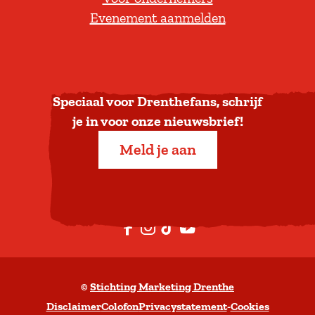
e
Evenement aanmelden
r
u
g
n
a
Speciaal voor Drenthefans, schrijf
a
je in voor onze nieuwsbrief!
r
Meld je aan
b
o
v
e
F
I
T
Y
n
a
n
i
o
c
s
k
u
©
Stichting Marketing Drenthe
e
t
T
t
Disclaimer
Colofon
Privacystatement
-
Cookies