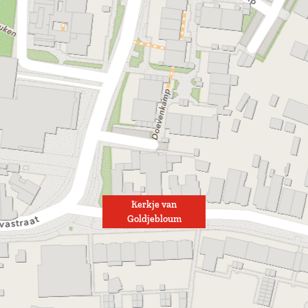
Kerkje van
Goldjebloum