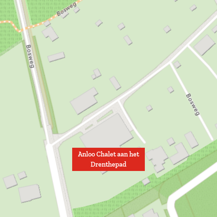
Anloo Chalet aan het
Drenthepad