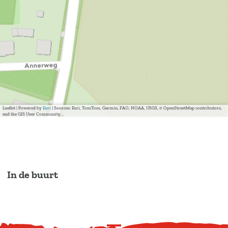
Leaflet
|
Powered by
Esri
| Sources: Esri, TomTom, Garmin, FAO, NOAA, USGS, © OpenStreetMap contributors,
and the GIS User Community, ,
In de buurt