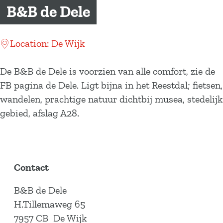
a
B&B de Dele
g
e
Location: De Wijk
De B&B de Dele is voorzien van alle comfort, zie de
FB pagina de Dele. Ligt bijna in het Reestdal; fietsen,
wandelen, prachtige natuur dichtbij musea, stedelijk
gebied, afslag A28.
Contact
B&B de Dele
H.Tillemaweg 65
7957 CB
De Wijk