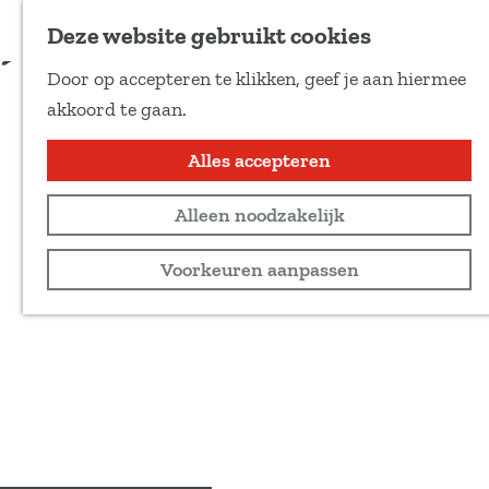
Voeg toe als favoriet
Deze website gebruikt cookies
D
Door op accepteren te klikken, geef je aan hiermee
e
G
akkoord te gaan.
e
a
l
n
Alles accepteren
d
a
e
Alleen noodzakelijk
a
z
r
Voorkeuren aanpassen
e
d
p
e
a
h
g
o
i
m
n
e
a
p