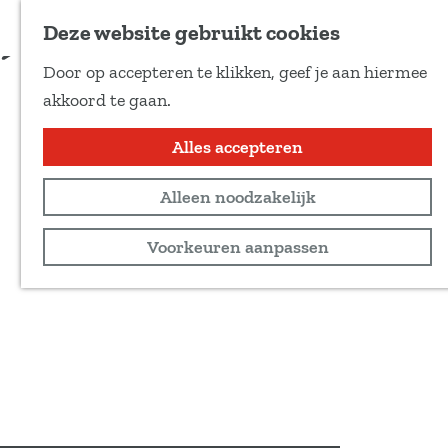
Voeg toe als favoriet
Deze website gebruikt cookies
D
Door op accepteren te klikken, geef je aan hiermee
e
G
akkoord te gaan.
e
a
l
n
Alles accepteren
d
a
e
Alleen noodzakelijk
a
z
r
Voorkeuren aanpassen
e
d
p
e
a
h
g
o
i
m
n
e
a
p