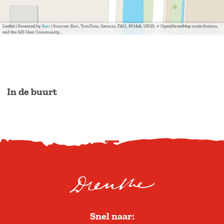
Leaflet
|
Powered by
Esri
| Sources: Esri, TomTom, Garmin, FAO, NOAA, USGS, © OpenStreetMap contributors,
and the GIS User Community, ,
In de buurt
S
c
r
o
l
Snel naar:
l