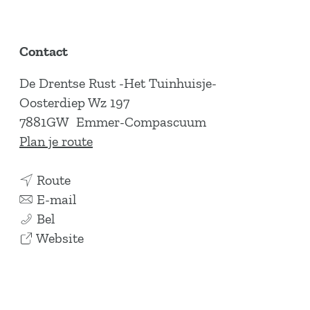
Contact
De Drentse Rust -Het Tuinhuisje-
Oosterdiep Wz 197
7881GW
Emmer-Compascuum
n
Plan je route
a
n
a
Route
a
n
r
E-mail
D
a
a
D
Bel
e
r
a
v
e
Website
D
D
r
a
D
r
e
D
n
r
e
D
e
D
e