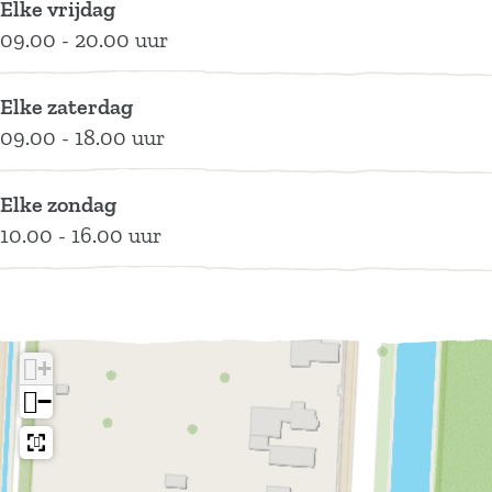
h
i
u
T
h
Elke vrijdag
u
n
i
u
u
09.00 - 20.00 uur
i
h
n
i
i
s
u
h
n
s
Elke zaterdag
j
i
u
h
j
09.00 - 18.00 uur
e
s
i
u
e
j
s
i
Elke zondag
e
j
s
10.00 - 16.00 uur
e
j
e
+
−