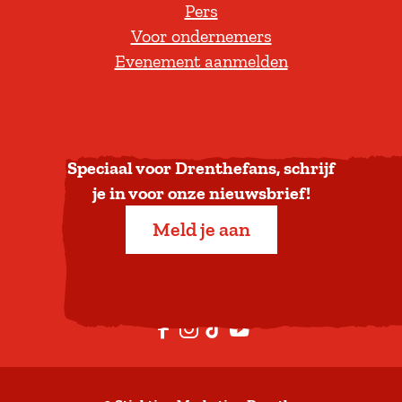
Pers
t
Voor ondernemers
e
Evenement aanmelden
r
u
g
n
a
Speciaal voor Drenthefans, schrijf
a
je in voor onze nieuwsbrief!
r
Meld je aan
b
o
v
e
F
I
T
Y
n
a
n
i
o
c
s
k
u