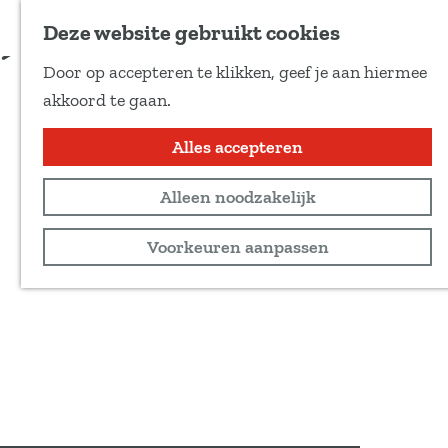
Voeg toe als favoriet
Deze website gebruikt cookies
D
Door op accepteren te klikken, geef je aan hiermee
e
G
akkoord te gaan.
e
a
l
n
Alles accepteren
d
a
e
Alleen noodzakelijk
a
z
r
Voorkeuren aanpassen
e
d
p
e
a
h
g
o
i
m
n
e
a
p