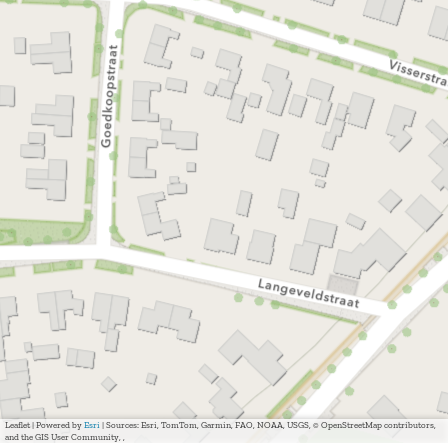
Leaflet
|
Powered by
Esri
| Sources: Esri, TomTom, Garmin, FAO, NOAA, USGS, © OpenStreetMap contributors,
and the GIS User Community, ,