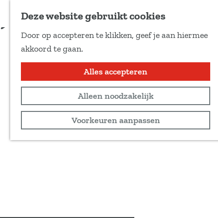
Voeg toe als favoriet
Deze website gebruikt cookies
D
Door op accepteren te klikken, geef je aan hiermee
e
G
akkoord te gaan.
e
a
l
n
Alles accepteren
d
a
e
Alleen noodzakelijk
a
z
r
Voorkeuren aanpassen
e
d
p
e
a
h
g
o
i
m
n
e
a
p