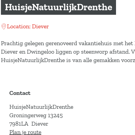
a
HuisjeNatuurlijkDrenthe
g
e
Location: Diever
Prachtig gelegen gerenoveerd vakantiehuis met het D
Diever en Dwingeloo liggen op steenworp afstand. Va
HuisjeNatuurlijkDrenthe is van alle gemakken voorz
Contact
HuisjeNatuurlijkDrenthe
Groningerweg 13245
7981LA
Diever
n
Plan je route