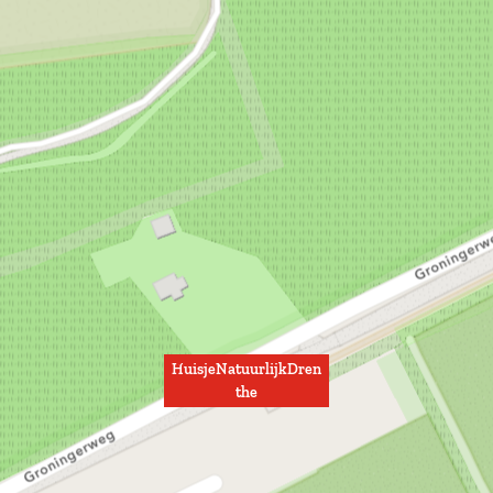
HuisjeNatuurlijkDren
the