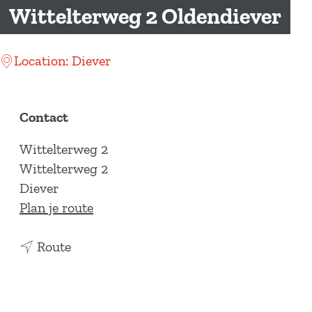
a
Wittelterweg 2 Oldendiever
g
e
Location: Diever
Contact
Wittelterweg 2
Wittelterweg 2
Diever
n
Plan je route
a
n
a
Route
a
r
a
W
r
i