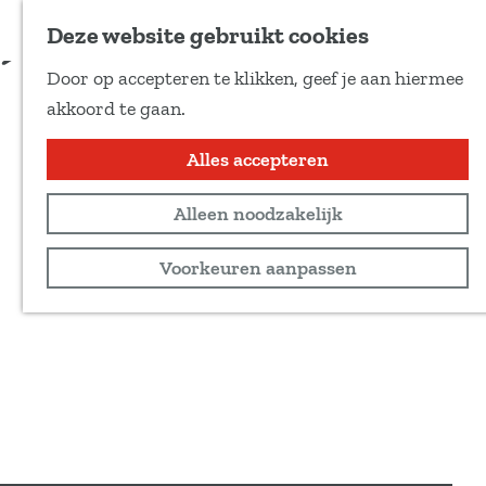
Voeg toe als favoriet
Deze website gebruikt cookies
D
Door op accepteren te klikken, geef je aan hiermee
e
G
akkoord te gaan.
e
a
l
n
Alles accepteren
d
a
e
Alleen noodzakelijk
a
z
r
Voorkeuren aanpassen
e
d
p
e
a
h
g
o
i
m
n
e
a
p