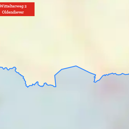
Wittelterweg 2
Oldendiever